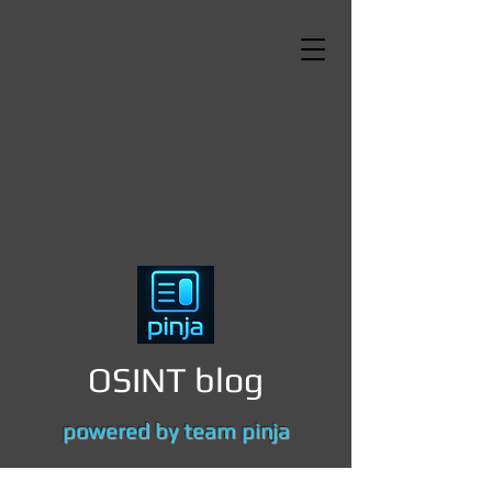
OSINT blog
powered by team pinja