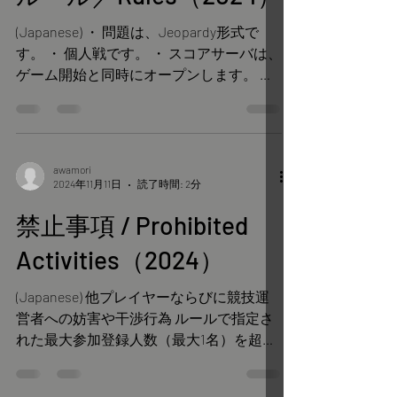
(Japanese) ・ 問題は、Jeopardy形式で
す。 ・ 個人戦です。 ・ スコアサーバは、
ゲーム開始と同時にオープンします。 ・
問題はすべてスコアサーバに掲載されま
す。問題には、それぞれポイントが設定
され、回答を指定の箇所に入力、投稿し
てください。正解すると加算...
awamori
2024年11月11日
読了時間: 2分
禁止事項 / Prohibited
Activities（2024）
(Japanese) 他プレイヤーならびに競技運
営者への妨害や干渉行為 ルールで指定さ
れた最大参加登録人数（最大1名）を超え
るメンバーの参加 明らかに参加登録人数
を超える環境（IPアドレス）からアクセ