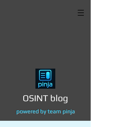
OSINT blog
powered by team pinja