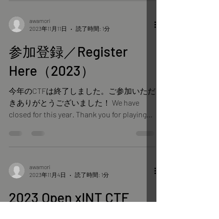
スする行為 問題、解答やヒントを他プレ
イヤーや利害関係者と共有、教示する行...
awamori
2023年11月11日
読了時間: 1分
参加登録／Register
Here（2023）
今年のCTFは終了しました。ご参加いただ
きありがとうございました！ We have
closed for this year. Thank you for playing
Open xINT CTF!
awamori
2023年11月4日
読了時間: 1分
2023 Open xINT CTF
We are back. 開催概要、ルール、禁止事項