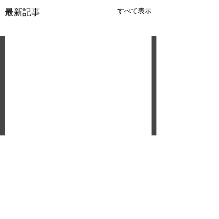
すべて表示
最新記事
失われた贋作を追っ
Open xINT CTF 
開催
て：NHK「未解決事
件」調査協力と放送日
お待たせいたしまし
NHK総合「未解決事件」
コメント
のお知らせ
年も、Open xINT C
のFile.07「ベルトラッキ贋