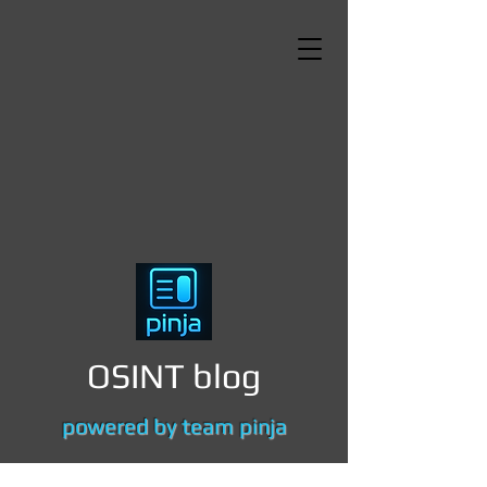
OSINT blog
powered by team pinja